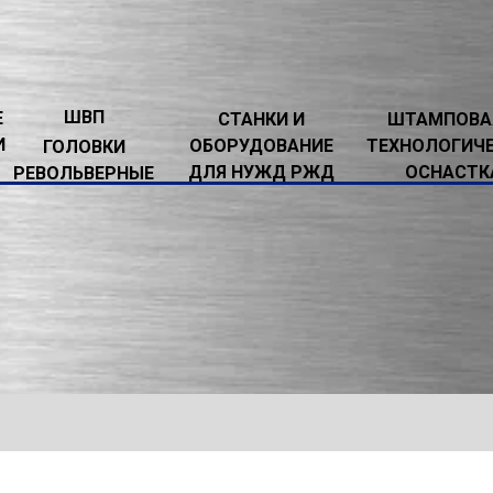
ШВП
Е
СТАНКИ И
ШТАМПОВА
И
ОБОРУДОВАНИЕ
ТЕХНОЛОГИЧ
ГОЛОВКИ
ДЛЯ НУЖД РЖД
ОСНАСТК
РЕВОЛЬВЕРНЫЕ
УДОВАНИЕ ДЛЯ НУЖД РЖД
→
СТАНКИ РТ905Ф3, РТ905Ф1
→
КОВ РТ905Ф3, РТ905Ф1
ПОДАЧИ КОЛЕСОТОКАРНЫХ СТАНКОВ
РТ9