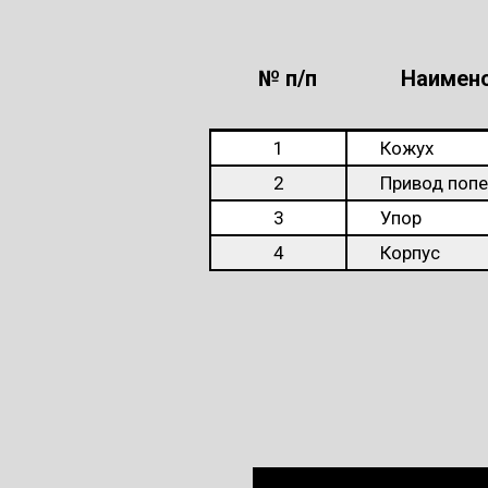
№ п/п
Наимено
1
Кожух
2
Привод попе
3
Упор
4
Корпус