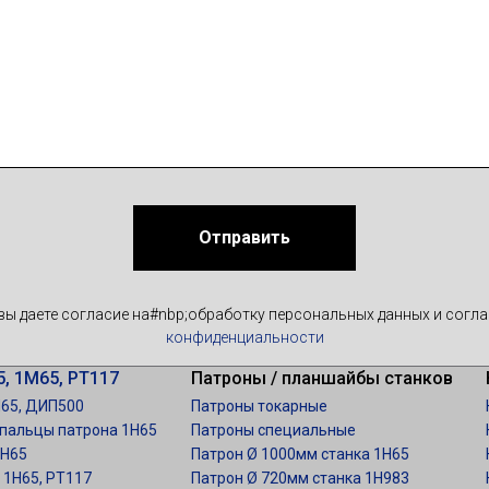
Отправить
вы даете согласие на#nbp;обработку персональных данных и согл
конфиденциальности
, 1М65, РТ117
Патроны / планшайбы станков
М65, ДИП500
Патроны токарные
 пальцы патрона 1Н65
Патроны специальные
1Н65
Патрон
Ø 1000мм станка 1Н65
 1Н65, РТ117
Патрон Ø 720мм станка 1Н983