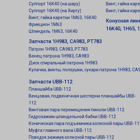
Суппорт 16К40 (на шару)
Винт, гайка кар
Суппорт 16К40 (на Хирту)
Винт, гайка кар
Винт, гайка каретки 1М63, 16К40
Конусная лин
Фрикцион 1М63
16К40, 1Н65, 
Шпиндель 1М63, 16К40
Запчасти 1Н983, СА983, РТ783
Патрон 1Н983, СА983, РТ783
Венец патрона 1Н983, СА983
Диск спиральный патрона 1Н983
Кулачки, винты, ползушки, сухари патрона 1Н983, СА
Запчасти UBB-112
Планшайба UBB-112
Венцовая, подвенечная шестерни планшайбы UBB-
112
Винтовая пара перемещения пиноли UBB-112
Гидрозажим шпиндельной бабки UBB-112
Коническая пара подъемника колесной пары UBB-11
Муфта главного вала UBB-112
Поводок зажима колесной пары UBB-112