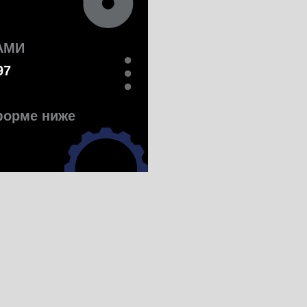
АМИ
97
 форме ниже