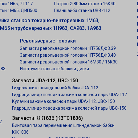
етки 1Н65, РТ117
Патрон Ø 800мм станка 16К40
етки 1М65, ДИП500
Планшайба станка UBB-112
ейка станков токарно-винторезных 1М63,
1М65 и трубонарезных 1Н983, СА983, 1А983
Револьверные головки
Запчасти револьверной головки 1П756ДФ3.39
Запчасти револьверной головки 1П756ДФ3.40
Запчасти револьверной головки 16М30 / 16К30
983
Инструментальные блоки и диски
Запчасти UDA-112, UBC-150
Гидрозажим шпиндельной бабки UDA-112
Гидроцилиндр поводка зажима колесной пары UDA-112
Кулачки зажима колесной пары UDA-112, UBC-150
Гидроцилиндр поводка зажима колесной пары UBC-150
Запчасти КЖ1836 (КЗТС1836)
2
Винтовая пара перемещения шпиндельной бабки
КЖ1836