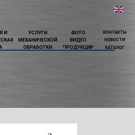
Я И
УСЛУГИ
ФОТО
КОНТАКТЫ
ЕСКАЯ
МЕХАНИЧЕСКОЙ
ВИДЕО
НОВОСТИ
А
ОБРАБОТКИ
ПРОДУКЦИИ
КАТАЛОГ
05Ф3, РТ905Ф1