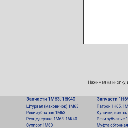
Нажимая на кнопку, 
Запчасти 1М63, 16К40
Запчасти 1Н65
Штурвал (маховичок) 1М63
Патрон 1Н65, 1
Реки зубчатые 1М63
Кулачки, винты,
Резцедержка 1М63, 16К40
Реки зубчатые 
Суппорт 1М63
Муфта обгонная