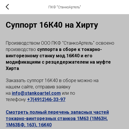
ПКФ "СтанкоАртель"
Суппорт 16К40 на Хирту
Производством ООО ПКФ "СтанкоАртель" освоено
производство
суппорта в сборе к токарно-
винторезному станку мод.16К40 и его
модификациям с резцедержателем на муфте
Хирта
.
Заказать суппорт 16К40 в сборе можно на
нашем сайте, отправив заявку
на
info@stankoartel.com
или по
телефону
+7(4912)46-33-97
Смотреть полный перечень запасных частей
токарно-винторезных станков 1М63 (1М63Н,
1М63БФ, 163), 16К40