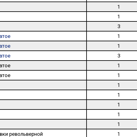
1
1
3
атое
1
атое
1
атое
3
атое
1
атое
1
1
1
1
1
1
вки револьверной
1