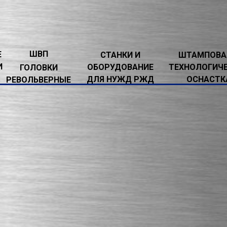
ШВП
Е
СТАНКИ И
ШТАМПОВА
И
ОБОРУДОВАНИЕ
ТЕХНОЛОГИЧ
ГОЛОВКИ
ДЛЯ НУЖД РЖД
ОСНАСТК
РЕВОЛЬВЕРНЫЕ
ЬВЕРНЫЕ
→
ГОЛОВКА РЕВОЛЬВЕРНАЯ 1П756ДФ3.40
Я 1П756ДФ3.40.000 И ЗАПАСНЫЕ ЧАСТИ 