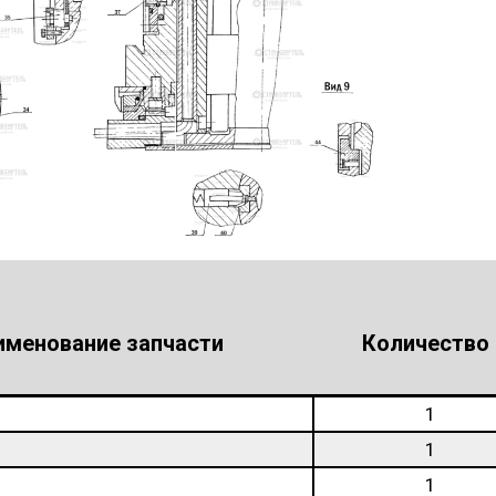
именование запчасти
Количество
1
1
1