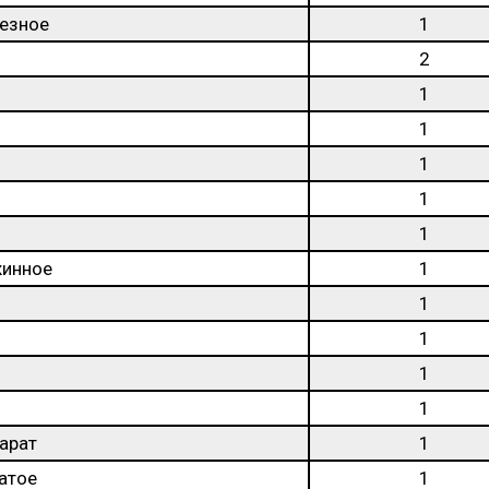
езное
1
2
1
1
1
1
1
жинное
1
1
1
1
1
арат
1
атое
1