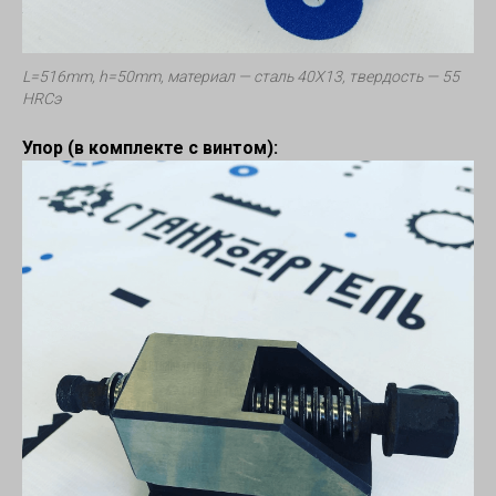
L=516mm, h=50mm, материал — сталь 40Х13, твердость — 55
HRCэ
Упор (в комплекте с винтом):