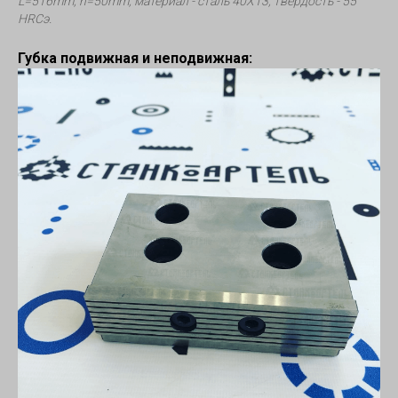
L=516mm, h=50mm, материал - сталь 40Х13, твердость - 55
HRCэ.
Губка подвижная и неподвижная: